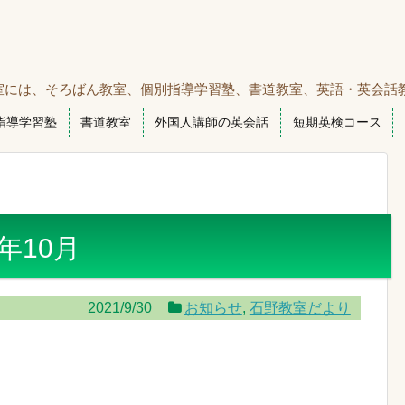
室には、そろばん教室、個別指導学習塾、書道教室、英語・英会話
指導学習塾
書道教室
外国人講師の英会話
短期英検コース
年10月
2021/9/30
お知らせ
,
石野教室だより