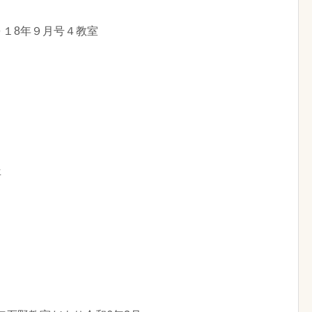
０１8年９月号４教室
年