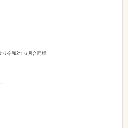
より令和2年６月合同版
年