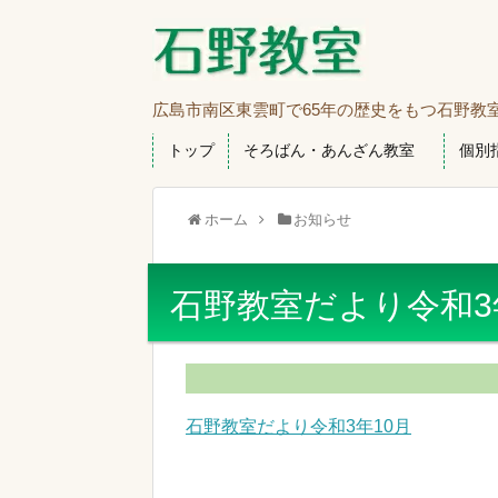
広島市南区東雲町で65年の歴史をもつ石野教
トップ
そろばん・あんざん教室
個別
ホーム
お知らせ
石野教室だより令和3
石野教室だより令和3年10月