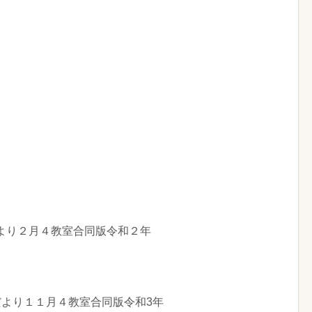
より２月４教室合同版令和２年
だより１１月４教室合同版令和3年