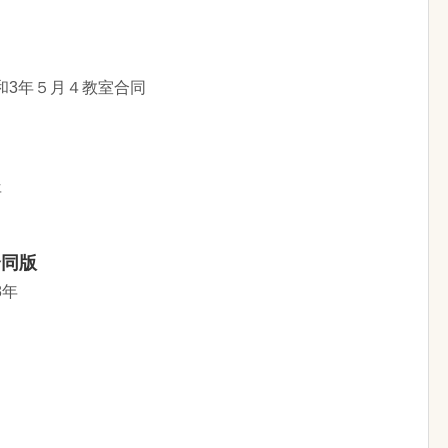
和3年５月４教室合同
年
合同版
8年